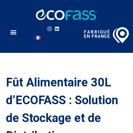
L’innovation Ecofass
Types de liquides
En savoir plus
Qui sommes-nous ?
Nous contacter
Fût Alimentaire 30L
d’ECOFASS : Solution
de Stockage et de