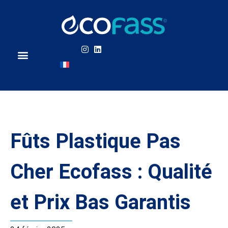
L’innovation Ecofass
Types de liquides
En savoir plus
Qui sommes-nous ?
Nous contacter
Fûts Plastique Pas
Cher Ecofass : Qualité
et Prix Bas Garantis